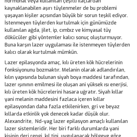
hormonal veya kullanılan çeşitli ilaçlardan
kaynaklanabilen aşırı tüylenmeler de bu problemi
yaşayan kişiler açısından büyük bir sorun teşkil ediyor.
İstenmeyen tüylerden kurtulmak için günümüzde
kullanılan ağda, jilet, ip, cımbız ve kimyasal tüy
dökücüler gibi yöntemler kalıcı sonuç oluşturmuyor.
Buna karşın lazer uygulaması ile istenmeyen tüylerden
kalıcı olarak kurtulmak mümkün.
Lazer epilasyonda amaç, kılı üreten kök hücrelerinin
fonksiyonunu bozmaktır. Melanin olarak adlandırılan,
kılın yapısında bulunan siyah boya maddesi tarafından,
lazer ışınının emilmesi ile oluşan ani yüksek ısı enerjisi,
kılı üreten kök hücrelerini hasara uğratır. Siyah kıllar
yani melanin maddesini fazlaca içeren kıllar
epilasyondan daha fazla etkilenirken, gri ve beyaz
kıllarda etkinlik yok denecek kadar düşük olur.
Alexandrite, Nd-yag lazer epilasyon amaçlı kullanılan
lazer sistemleridir. Her biri farklı durumlarda yani
kişinin deri rengi, kıl tipi, uygulanacak bölgeye göre