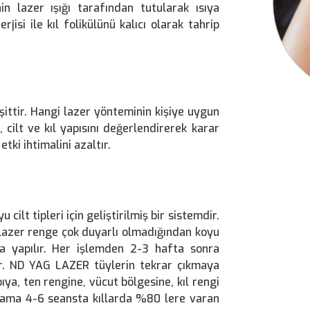
n lazer ışığı tarafından tutularak ısıya
isi ile kıl folikülünü kalıcı olarak tahrip
şittir. Hangi lazer yönteminin kişiye uygun
ilt ve kıl yapısını değerlendirerek karar
ki ihtimalini azaltır.
ilt tipleri için geliştirilmiş bir sistemdir.
G lazer renge çok duyarlı olmadığından koyu
la yapılır. Her işlemden 2-3 hafta sonra
lir. ND YAG LAZER tüylerin tekrar çıkmaya
ıya, ten rengine, vücut bölgesine, kıl rengi
talama 4-6 seansta kıllarda %80 lere varan