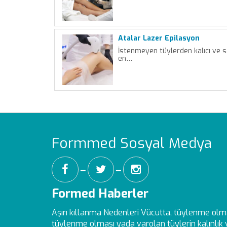
Atalar Lazer Epilasyon
İstenmeyen tüylerden kalıcı ve sa
en…
Formmed Sosyal Medya
━
━
Formed Haberler
Aşırı kıllanma Nedenleri
Vücutta, tüylenme olm
tüylenme olması yada varolan tüylerin kalınlık ve