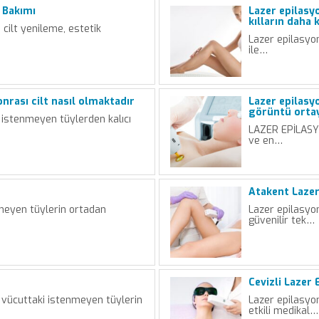
 Bakımı
Lazer epilasy
kılların daha 
 cilt yenileme, estetik
Lazer epilasyon
ile…
nrası cilt nasıl olmaktadır
Lazer epilasyo
görüntü ortay
 istenmeyen tüylerden kalıcı
LAZER EPİLASYO
ve en…
Atakent Lazer
nmeyen tüylerin ortadan
Lazer epilasyo
güvenilir tek…
Cevizli Lazer 
 vücuttaki istenmeyen tüylerin
Lazer epilasyo
etkili medikal…