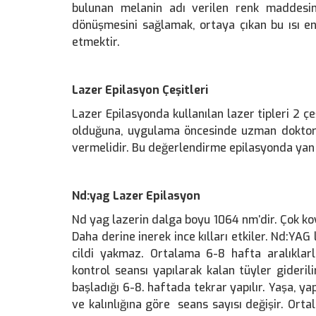
bulunan melanin adı verilen renk maddesini
dönüşmesini sağlamak, ortaya çıkan bu ısı enerj
etmektir.
Lazer Epilasyon Çeşitleri
Lazer Epilasyonda kullanılan lazer tipleri 2 çe
olduğuna, uygulama öncesinde uzman doktor, c
vermelidir. Bu değerlendirme epilasyonda yan et
Nd:yag Lazer Epilasyon
Nd yag lazerin dalga boyu 1064 nm’dir. Çok koyu c
Daha derine inerek ince kılları etkiler. Nd:YA
cildi yakmaz. Ortalama 6-8 hafta aralıklar
kontrol seansı yapılarak kalan tüyler gideri
başladığı 6-8. haftada tekrar yapılır. Yaşa, yap
ve kalınlığına göre seans sayısı değişir. Or