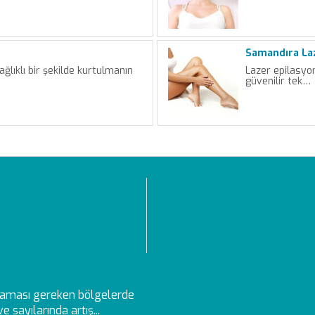
Samandıra La
ğlıklı bir şekilde kurtulmanın
Lazer epilasyo
güvenilir tek…
aması gereken bölgelerde
 sayılarında artış...