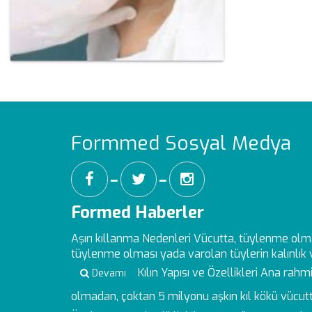
Formmed Sosyal Medya
━
━
Formed Haberler
Aşırı kıllanma Nedenleri
Vücutta, tüylenme olm
tüylenme olması yada varolan tüylerin kalınlık ve
Kılın Yapısı ve Özellikleri
Ana rahmin
Devamı
olmadan, çoktan 5 milyonu aşkın kıl kökü vücutt