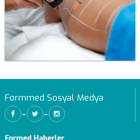
Formmed Sosyal Medya
━
━
Formed Haberler