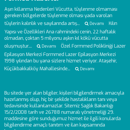
Aşırı kıllanma Nedenleri
Vücutta, tüylenme olmaması
gereken bölgelerde tüylenme olması yada varolan
tüylerin kalınlık ve sayılarında artış...
Kılın
Devamı
Yapısı ve Özellikleri
Ana rahmindeki cenin, 22 haftalık
olmadan, çoktan 5 milyonu aşkın kıl kökü vücutta
oluşmuştur....
Özel Formmed Polikliniği Lazer
Devamı
Epilasyon Merkezi
Formmed Lazer Epilasyon Merkezi
1998 yılından bu yana sizlere hizmet veriyor. Ataşehir,
Küçükbakkalköy Mahallesinde...
Devamı
Bu sitede yer alan bilgiler, kişileri bilgilendirmek amacıyla
hazırlanmış olup, hiç bir şekilde hastalıkların tanı veya
tedavisinde kullanılamazlar. Sitemiz Sağlık Bakanlığı
15/2/2008 tarih ve 26788 numaralı yönetmeliği 29.
maddesine göre sunduğumuz hizmet ile ilgili konularda
bilgilendirme amaçlı tanıtım ve ilan kapsamında