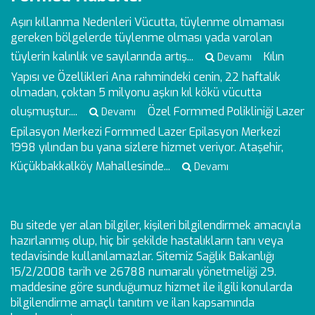
Aşırı kıllanma Nedenleri
Vücutta, tüylenme olmaması
gereken bölgelerde tüylenme olması yada varolan
tüylerin kalınlık ve sayılarında artış...
Kılın
Devamı
Yapısı ve Özellikleri
Ana rahmindeki cenin, 22 haftalık
olmadan, çoktan 5 milyonu aşkın kıl kökü vücutta
oluşmuştur....
Özel Formmed Polikliniği Lazer
Devamı
Epilasyon Merkezi
Formmed Lazer Epilasyon Merkezi
1998 yılından bu yana sizlere hizmet veriyor. Ataşehir,
Küçükbakkalköy Mahallesinde...
Devamı
Bu sitede yer alan bilgiler, kişileri bilgilendirmek amacıyla
hazırlanmış olup, hiç bir şekilde hastalıkların tanı veya
tedavisinde kullanılamazlar. Sitemiz Sağlık Bakanlığı
15/2/2008 tarih ve 26788 numaralı yönetmeliği 29.
maddesine göre sunduğumuz hizmet ile ilgili konularda
bilgilendirme amaçlı tanıtım ve ilan kapsamında