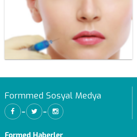
Formmed Sosyal Medya
━
━
Formed Haberler