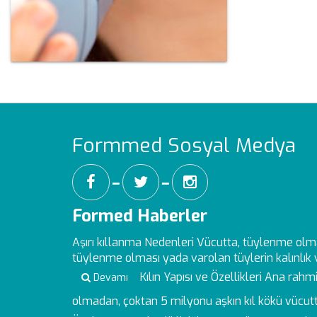
Formmed Sosyal Medya
━
━
Formed Haberler
Aşırı kıllanma Nedenleri
Vücutta, tüylenme olm
tüylenme olması yada varolan tüylerin kalınlık ve
Kılın Yapısı ve Özellikleri
Ana rahmin
Devamı
olmadan, çoktan 5 milyonu aşkın kıl kökü vücutt