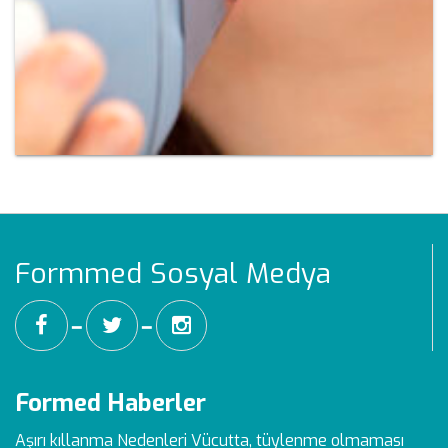
Formmed Sosyal Medya
━
━
Formed Haberler
Aşırı kıllanma Nedenleri
Vücutta, tüylenme olmaması