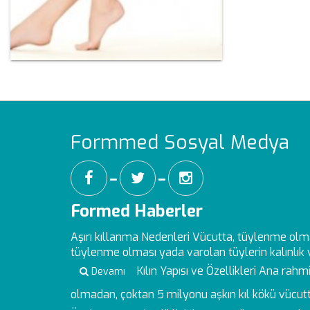
Formmed Sosyal Medya
━
━
Formed Haberler
Aşırı kıllanma Nedenleri
Vücutta, tüylenme olm
tüylenme olması yada varolan tüylerin kalınlık ve
Kılın Yapısı ve Özellikleri
Ana rahmin
Devamı
olmadan, çoktan 5 milyonu aşkın kıl kökü vücutt